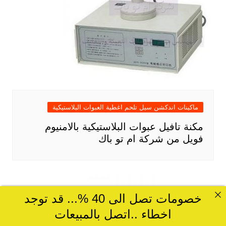
ماكينات اندكشن سيل تلحم اغطية العبوات البلاستيكية
مكنة تافيل عبوات البلاستيكية بالامنيوم
فويل من شركة ام تو باك
خصومات تصل الى 40 %... قد توجد
اخطاء ..اتصل بالمبيعات