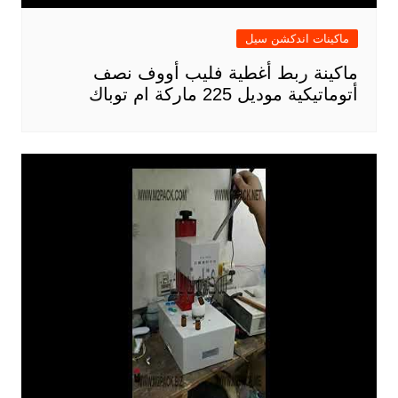
ماكينات اندكشن سيل
ماكينة ربط أغطية فليب أووف نصف
أتوماتيكية موديل 225 ماركة ام توباك