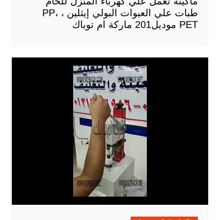
ماكينة تعمل علي كهرباء المنزل للحام
طبات علي العبوات البولي إيثلين ، PP،
PET موديل201 ماركة ام توباك