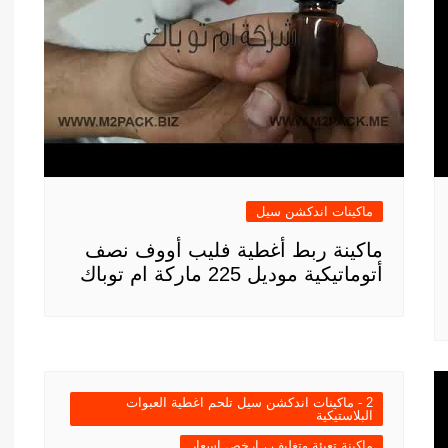
ماكينات اندكشن سيل
ماكينة ربط أغطية فليب أووف نصف
أتوماتيكية موديل 225 ماركة ام توباك
2 - ماكينات اندكشن سيل تلحم اغطية العبوات
البلاستيكية
ماكينة تعبئة وتغليف ، ارخص اسعار