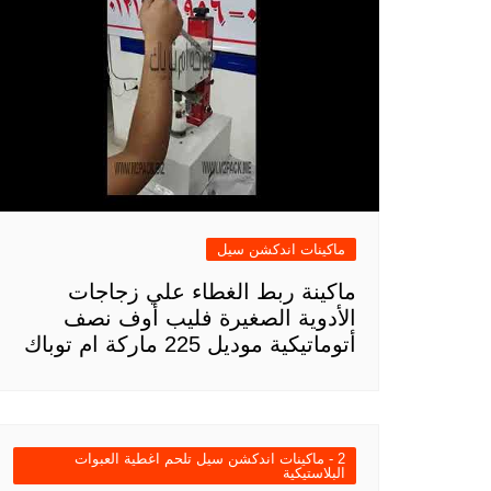
ماكينات اندكشن سيل
ماكينة ربط الغطاء علي زجاجات
الأدوية الصغيرة فليب أوف نصف
أتوماتيكية موديل 225 ماركة ام توباك
2 - ماكينات اندكشن سيل تلحم اغطية العبوات
البلاستيكية