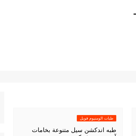
01211116 –
طبات الومنيوم فويل
طبه اندكشن سيل متنوعة بخامات