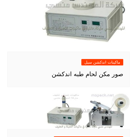
ماكينات اندكشن سيل
صور مكن لحام طبه اندكشن